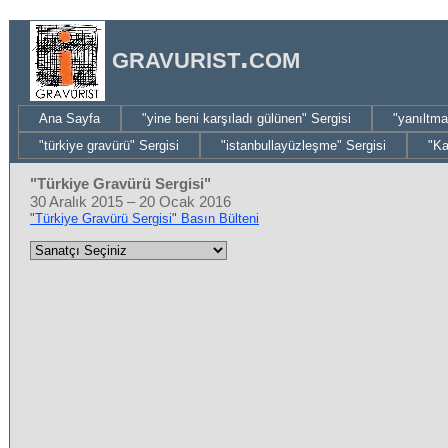
gravurist.com
Ana Sayfa
"yine beni karşıladı gülünen" Sergisi
"yanıltma
"türkiye gravürü" Sergisi
"istanbullayüzleşme" Sergisi
"Ka
"Türkiye Gravürü Sergisi"
30 Aralık 2015 – 20 Ocak 2016
"Türkiye Gravürü Sergisi" Basın Bülteni